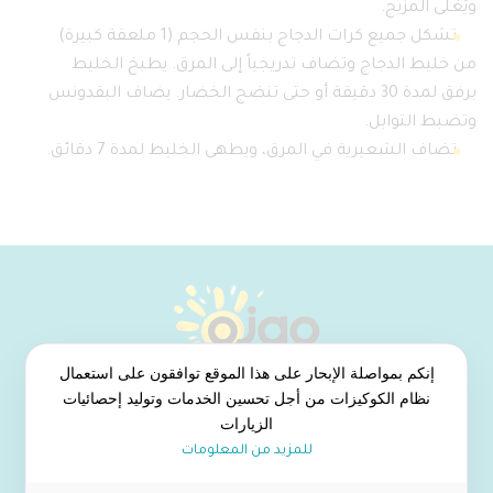
ويُغلى المزيج.
تشكل جميع كرات الدجاج بنفس الحجم (1 ملعقة كبيرة)
من خليط الدجاج وتضاف تدريجياً إلى المرق. يطبخ الخليط
برفق لمدة 30 دقيقة أو حتى تنضج الخضار. يضاف البقدونس
وتضبط التوابل.
تضاف الشعيرية في المرق، ويطهى الخليط لمدة 7 دقائق.
إنكم بمواصلة الإبحار على هذا الموقع توافقون على استعمال
نظام الكوكيزات من أجل تحسين الخدمات وتوليد إحصائيات
الزيارات
من نحن
للمزيد من المعلومات
منتجات