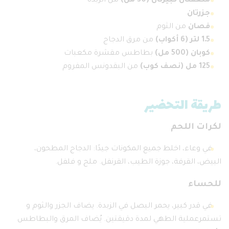
ملعقتان كبيرتان (30 مل)
من الزبدة
جزرتان
فصان
من الثوم
1.5 لتر (6 أكواب)
من مرق الدجاج
كوبان (500 مل)
بطاطس مقشرة مكعبات
125 مل (نصف كوب)
من البقدونس المفروم
طريقة التحضير
لكرات اللحم
في وعاء، اخلط جميع المكونات جيدًا: الدجاج المطحون،
البيض، القرفة، جوزة الطيب، القرنفل. ملح و فلفل.
للحساء
في قدر كبير، يحمر البصل في الزبدة. يضاف الجزر والثوم و
تستمرعملية الطهي لمدة دقيقتين. يُضاف المرق والبطاطس